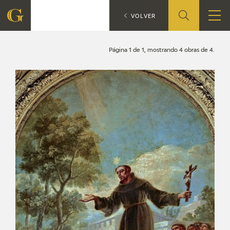
Search
CATÁLOGO
VOLVER
FOUNDATION
Página 1 de 1, mostrando 4 obras de 4.
QUIENES SOMOS
CIDG
CORPORATE ACTION
SEDE
CONTACT