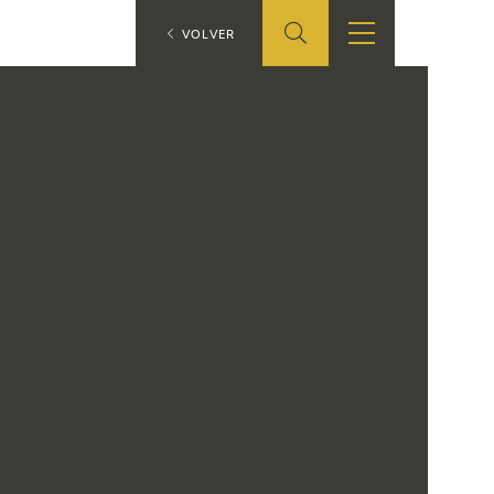
ES
VOLVER
SHOP
EDUCA
EN
ONLINE SHOP
RECURSOS
EDUCATIVOS
ARASAAC