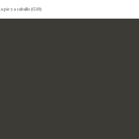
 pie y a caballo (G.10)
CTUALIDAD
FRANCISCO DE GOYA
EDICIONES
PUBLICACIONES
EL VIAJE DE GOYA
CATÁLOGO
PREMIO ARAGÓN