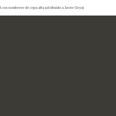
l con sombrero de copa alta (atribuido a Javier Goya)
CTUALIDAD
FRANCISCO DE GOYA
EDICIONES
PUBLICACIONES
EL VIAJE DE GOYA
CATÁLOGO
PREMIO ARAGÓN