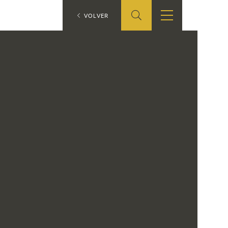
ES
VOLVER
SHOP
EDUCA
EN
ONLINE SHOP
RECURSOS
EDUCATIVOS
ARASAAC