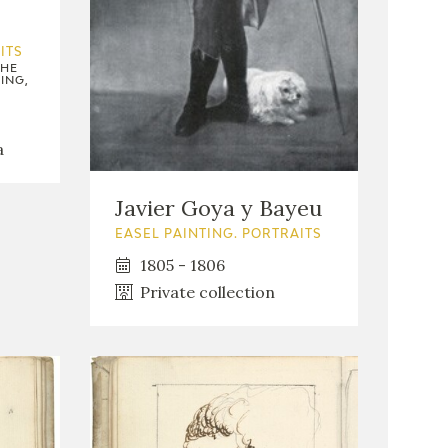
ITS
THE
ING,
a
Javier Goya y Bayeu
EASEL PAINTING. PORTRAITS
1805 - 1806
Private collection