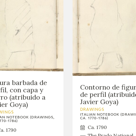
ura barbada de
Contorno de figu
fil, con capa y
de perfil (atribuid
ro (atribuido a
Javier Goya)
ier Goya)
DRAWINGS
WINGS
ITALIAN NOTEBOOK (DRAWI
IAN NOTEBOOK (DRAWINGS,
CA. 1770-1786)
770-1786)
Ca. 1790
a. 1790
The Prado National