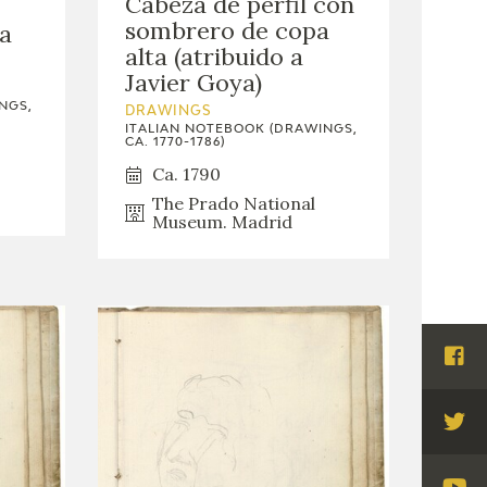
Cabeza de perfil con
sombrero de copa
 a
alta (atribuido a
Javier Goya)
NGS,
DRAWINGS
ITALIAN NOTEBOOK (DRAWINGS,
CA. 1770-1786)
Ca. 1790
The Prado National
Museum. Madrid
Visi
Fac
Visi
Twi