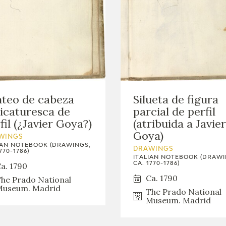
teo de cabeza
Silueta de figura
icaturesca de
parcial de perfil
fil (¿Javier Goya?)
(atribuida a Javier
Goya)
WINGS
IAN NOTEBOOK (DRAWINGS,
DRAWINGS
770-1786)
ITALIAN NOTEBOOK (DRAWI
CA. 1770-1786)
a. 1790
Ca. 1790
he Prado National
useum. Madrid
The Prado National
Museum. Madrid