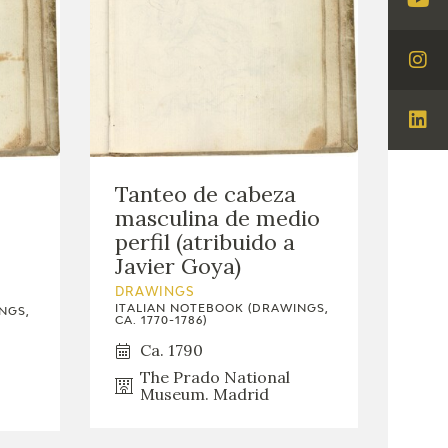
Visi
You
Visi
Ins
Visi
Lin
Tanteo de cabeza
masculina de medio
perfil (atribuido a
Javier Goya)
DRAWINGS
ITALIAN NOTEBOOK (DRAWINGS,
NGS,
CA. 1770-1786)
Ca. 1790
The Prado National
Museum. Madrid