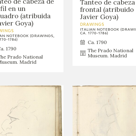
teo de cabeza de
Tanteo de cabeza
fil en un
frontal (atribuido
uadro (atribuida
Javier Goya)
avier Goya)
DRAWINGS
ITALIAN NOTEBOOK (DRAWI
WINGS
CA. 1770-1786)
IAN NOTEBOOK (DRAWINGS,
770-1786)
Ca. 1790
a. 1790
The Prado National
Museum. Madrid
he Prado National
useum. Madrid