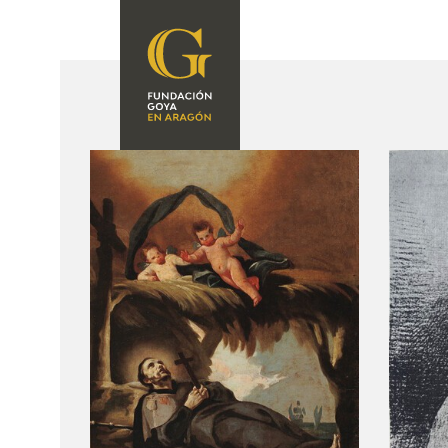
FOUNDATION
A
QUIENES
EXPOSICIONES
SOMOS
CIDG
ACTIVIDADES
CORPORATE
ACTION
SEDE
CONTACT