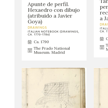
Tan
Apunte de perfil.
per
Hexaedro con dibujo
rec
(atribuido a Javier
a J
Goya)
DRA
DRAWINGS
ITAL
CA. 1
ITALIAN NOTEBOOK (DRAWINGS,
CA. 1770-1786)
C
Ca. 1790
T
The Prado National
M
Museum. Madrid