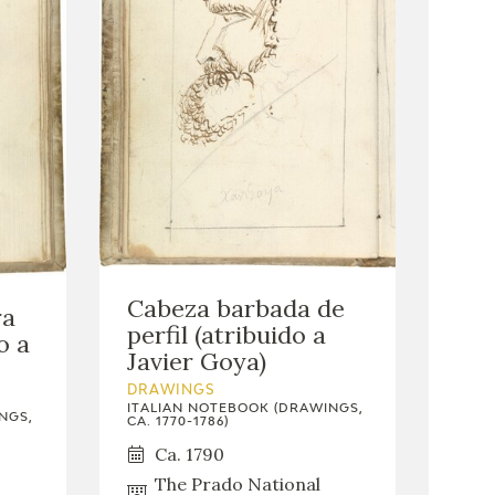
Cabeza barbada de
ra
perfil (atribuido a
o a
Javier Goya)
DRAWINGS
ITALIAN NOTEBOOK (DRAWINGS,
NGS,
CA. 1770-1786)
Ca. 1790
The Prado National