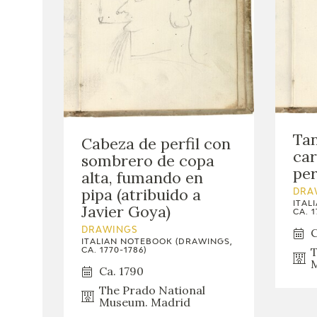
Tan
Cabeza de perfil con
car
sombrero de copa
per
alta, fumando en
pipa (atribuido a
DRA
ITAL
Javier Goya)
CA. 1
C
DRAWINGS
ITALIAN NOTEBOOK (DRAWINGS,
T
CA. 1770-1786)
M
Ca. 1790
The Prado National
Museum. Madrid