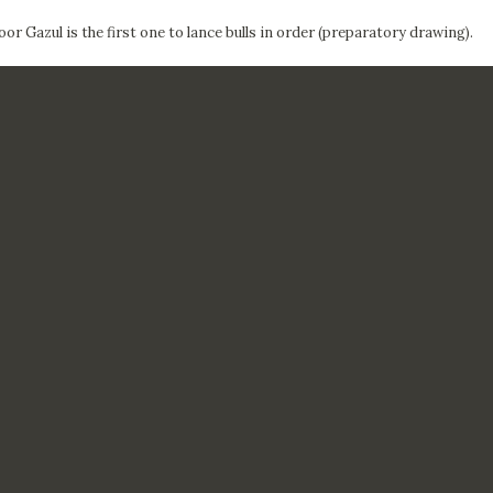
or Gazul is the first one to lance bulls in order (preparatory drawing).
CTUALIDAD
FRANCISCO DE GOYA
EDICIONES
PUBLICACIONES
EL VIAJE DE GOYA
CATÁLOGO
PREMIO ARAGÓN