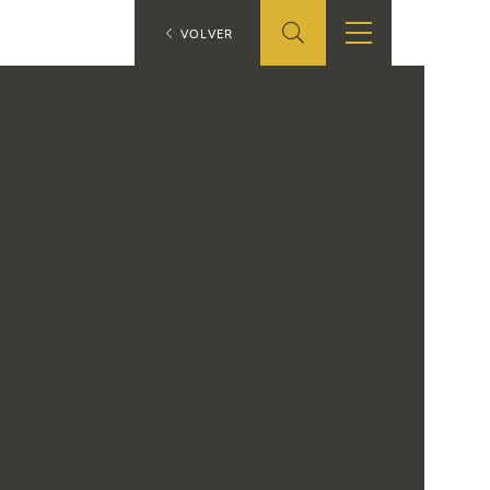
ES
VOLVER
SHOP
EDUCA
EN
ONLINE SHOP
RECURSOS
EDUCATIVOS
ARASAAC