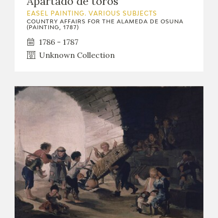
Apartado de toros
EXPOSICIONES
EASEL PAINTING. VARIOUS SUBJECTS
COUNTRY AFFAIRS FOR THE ALAMEDA DE OSUNA
(PAINTING, 1787)
ACTIVIDADES
1786 - 1787
Unknown Collection
ACTUALIDAD
FRANCISCO DE GOYA
EL VIAJE DE GOYA