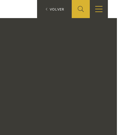
ES
VOLVER
SHOP
EDUCA
EN
ONLINE SHOP
RECURSOS
EDUCATIVOS
ARASAAC