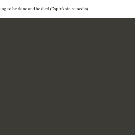
ing to be done and he died (Espiró sin remedio)
CTUALIDAD
FRANCISCO DE GOYA
EDICIONES
PUBLICACIONES
EL VIAJE DE GOYA
CATÁLOGO
PREMIO ARAGÓN