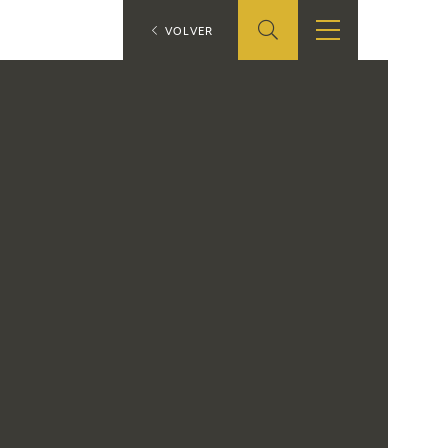
ES
VOLVER
SHOP
EDUCA
EN
ONLINE SHOP
RECURSOS
EDUCATIVOS
ARASAAC