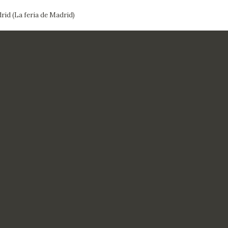
rid (La feria de Madrid)
CTUALIDAD
FRANCISCO DE GOYA
EDICIONES
PUBLICACIONES
EL VIAJE DE GOYA
CATÁLOGO
PREMIO ARAGÓN