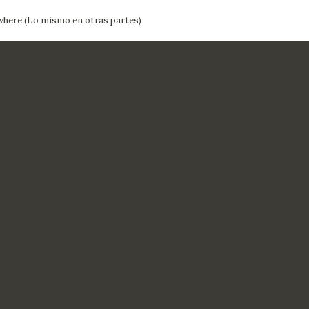
here (Lo mismo en otras partes)
CTUALIDAD
FRANCISCO DE GOYA
EDICIONES
PUBLICACIONES
EL VIAJE DE GOYA
CATÁLOGO
PREMIO ARAGÓN