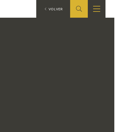
ES
VOLVER
SHOP
EDUCA
EN
ONLINE SHOP
RECURSOS
EDUCATIVOS
ARASAAC