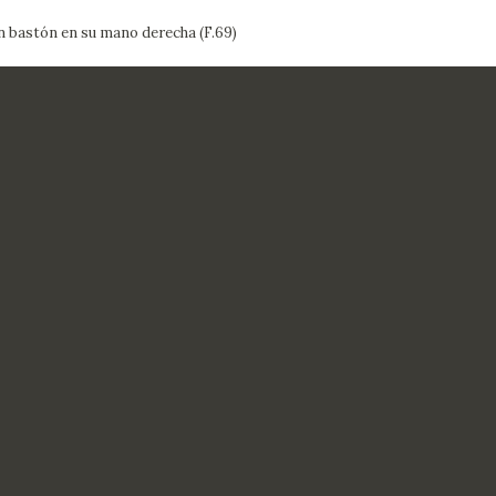
 bastón en su mano derecha (F.69)
CTUALIDAD
FRANCISCO DE GOYA
EDICIONES
PUBLICACIONES
EL VIAJE DE GOYA
CATÁLOGO
PREMIO ARAGÓN