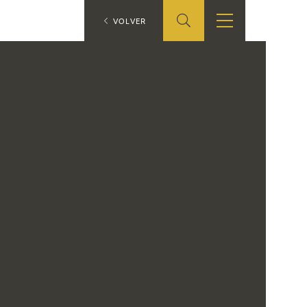
ES
VOLVER
SHOP
EDUCA
EN
ONLINE SHOP
RECURSOS
EDUCATIVOS
ARASAAC