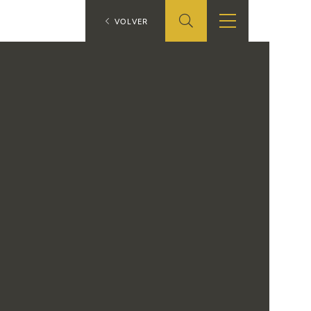
ES
VOLVER
SHOP
EDUCA
EN
ONLINE SHOP
RECURSOS
EDUCATIVOS
ARASAAC