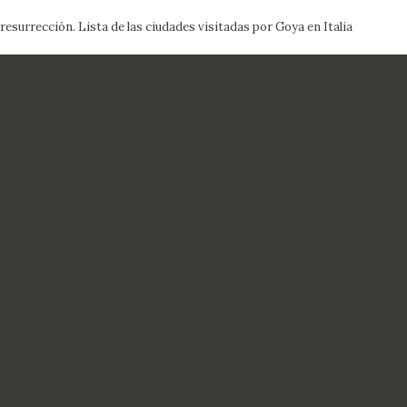
resurrección. Lista de las ciudades visitadas por Goya en Italia
CTUALIDAD
FRANCISCO DE GOYA
EDICIONES
PUBLICACIONES
EL VIAJE DE GOYA
CATÁLOGO
PREMIO ARAGÓN