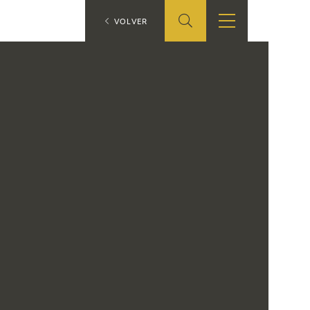
ES
VOLVER
SHOP
EDUCA
EN
ONLINE SHOP
RECURSOS
EDUCATIVOS
ARASAAC