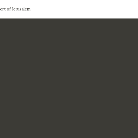
bert of Jerusalem
CTUALIDAD
FRANCISCO DE GOYA
EDICIONES
PUBLICACIONES
EL VIAJE DE GOYA
CATÁLOGO
PREMIO ARAGÓN