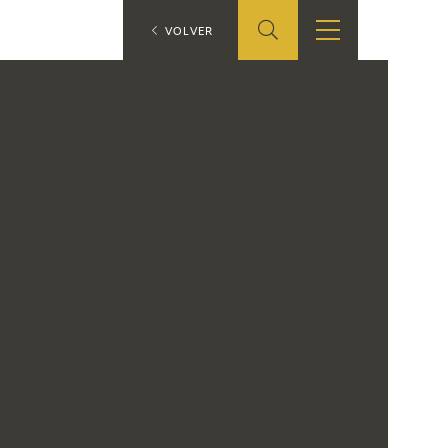
ES
VOLVER
SHOP
EDUCA
EN
ONLINE SHOP
RECURSOS
EDUCATIVOS
ARASAAC