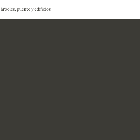
 árboles, puente y edificios
CTUALIDAD
FRANCISCO DE GOYA
EDICIONES
PUBLICACIONES
EL VIAJE DE GOYA
CATÁLOGO
PREMIO ARAGÓN