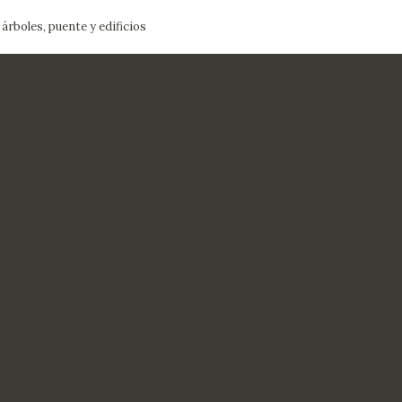
 árboles, puente y edificios
ACTUALIDAD
FRANCISCO DE GOYA
EDICIONES
SALA DE
BIOGRAFÍA
PUBLICACIONE
PRENSA
BLOG CUADERNO
CRONOLOGÍA
ITALIANO
EL VIAJE DE GOYA
CATÁLOGO
GOYA EN EL MUNDO
GOYA EN ARAGÓN
PREMIO ARAGÓN