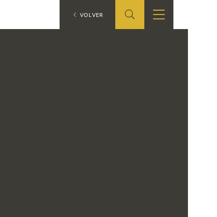
ES
VOLVER
TIENDA
EDUCA
EN
S
TIENDA ONLINE
CEDEA
RECURSOS
EDUCATIVOS
FICHAS ARASAAC