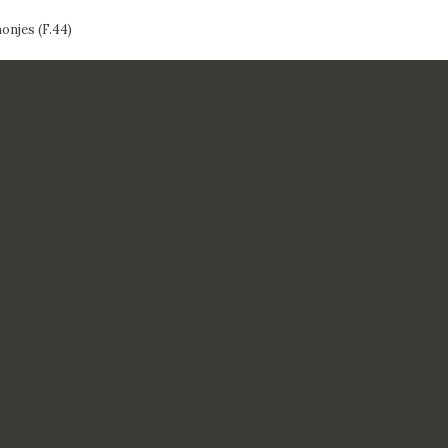
onjes (F.44)
CTUALIDAD
FRANCISCO DE GOYA
EDICIONES
PUBLICACIONES
EL VIAJE DE GOYA
CATÁLOGO
PREMIO ARAGÓN