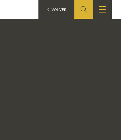
ES
VOLVER
SHOP
EDUCA
EN
ONLINE SHOP
RECURSOS
EDUCATIVOS
ARASAAC