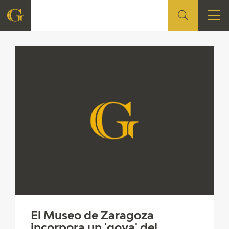
FOUNDATION
QUIENES SOMOS
CIDG
CORPORATE ACTION
SEDE
CONTACT
El Museo de Zaragoza
incorpora un 'goya' del