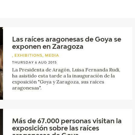
CTUALIDAD
FRANCISCO DE GOYA
EDICIONES
Las raíces aragonesas de Goya se
PUBLICACIONES
exponen en Zaragoza
, EXHIBITIONS, MEDIA
THURSDAY 6 AUG 2015
La Presidenta de Aragón, Luisa Fernanda Rudi,
ha asistido esta tarde a la inauguración de la
EL VIAJE DE GOYA
exposición "Goya y Zaragoza, sus raíces
aragonesas".
CATÁLOGO
Más de 67.000 personas visitan la
exposición sobre las raíces
PREMIO ARAGÓN