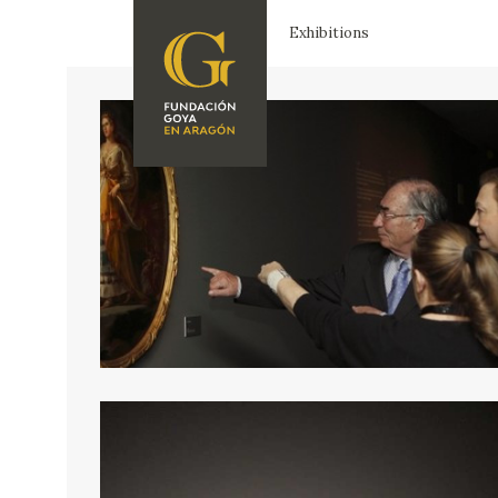
Exhibitions
FOUNDATION
A
QUIENES
EXPOSICIONES
SOMOS
CIDG
ACTIVIDADES
CORPORATE
ACTION
SEDE
CONTACT