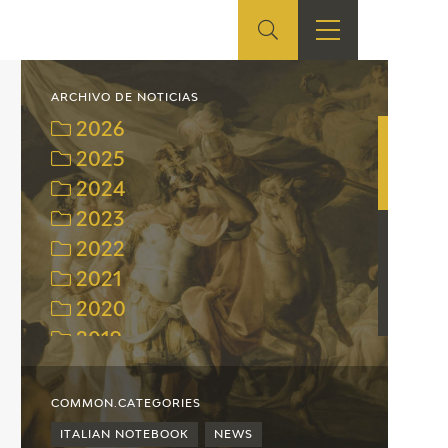
ES
SHOP
EDUCA
EN
ARCHIVO DE NOTICIAS
2026
ONLINE SHOP
2025
2024
RECURSOS
EDUCATIVOS
2023
2022
ARASAAC
2021
2020
2019
2018
2017
COMMON.CATEGORIES
2016
ITALIAN NOTEBOOK
NEWS