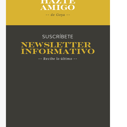
Hazte
Amigo
-- de Goya --
SUSCRÍBETE
Newsletter
Informativo
-- Recibe lo último --