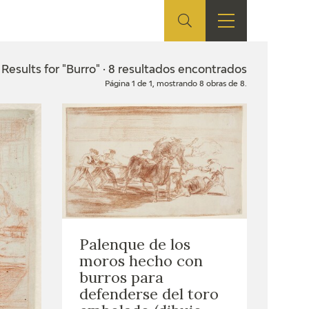
ES
SHOP
EDUCA
EN
Results for "Burro" · 8 resultados encontrados
Página 1 de 1, mostrando 8 obras de 8.
ONLINE SHOP
RECURSOS
EDUCATIVOS
ARASAAC
Palenque de los
moros hecho con
burros para
defenderse del toro