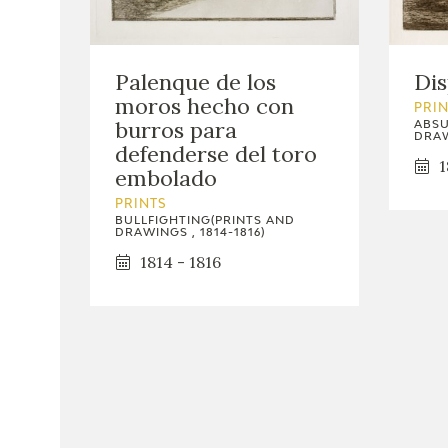
Palenque de los
Dis
moros hecho con
PRI
burros para
ABSU
DRAW
defenderse del toro
1
embolado
PRINTS
BULLFIGHTING(PRINTS AND
DRAWINGS , 1814-1816)
1814 - 1816