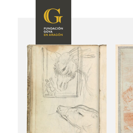
FOUNDATION
A
QUIENES
EXPOSICIONES
SOMOS
CIDG
ACTIVIDADES
CORPORATE
ACTION
SEDE
CONTACT