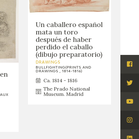
Un caballero español
mata un toro
después de haber
perdido el caballo
(dibujo preparatorio)
DRAWINGS
Visi
BULLFIGHTING(PRINTS AND
DRAWINGS , 1814-1816)
 en
Fac
Ca. 1814 - 1816
Visi
The Prado National
Museum. Madrid
Twi
EAUX
Visi
You
Visi
Ins