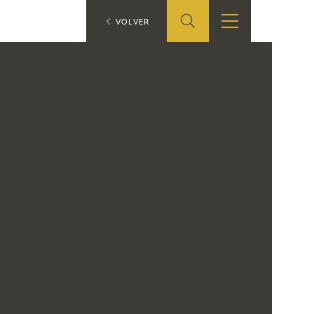
ES
VOLVER
TIENDA
EDUCA
EN
S
TIENDA ONLINE
CEDEA
RECURSOS
EDUCATIVOS
FICHAS ARASAAC