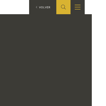
ES
VOLVER
TIENDA
EDUCA
EN
S
TIENDA ONLINE
CEDEA
RECURSOS
EDUCATIVOS
FICHAS ARASAAC