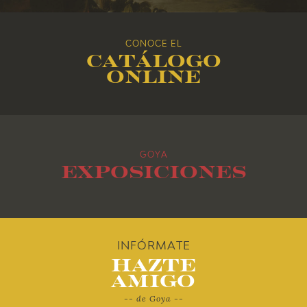
CATÁLOGO
CONOCE EL
GOYA EN EL MUNDO
Catálogo
online
GOYA EN ARAGÓN
PREMIO ARAGÓN GOYA
GOYA
EDICIONES
Exposiciones
PUBLICACIONES
TIENDA
INFÓRMATE
Hazte
TIENDA ONLINE
Amigo
-- de Goya --