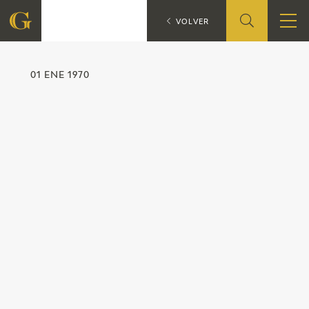
VOLVER
FUNDACIÓN
01 ENE 1970
QUIENES SOMOS
CENTRO DE INVESTIGACIÓN Y DOCUMENTACIÓN
ACCIÓN CORPORATIVA
SEDE
CONTACTO
PROGRAMACIÓN