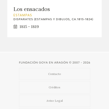
EXPOSICIONES
Los ensacados
ACTIVIDADES
ESTAMPAS
DISPARATES (ESTAMPAS Y DIBUJOS, CA.1815-1824)
1815 - 1819
ACTUALIDAD
SALA DE PRENSA
BLOG CUADERNO ITALIANO
FUNDACIÓN GOYA EN ARAGÓN
© 2007 - 2026
FRANCISCO DE GOYA
Contacto
BIOGRAFÍA
Créditos
CRONOLOGÍA
Aviso Legal
EL VIAJE DE GOYA