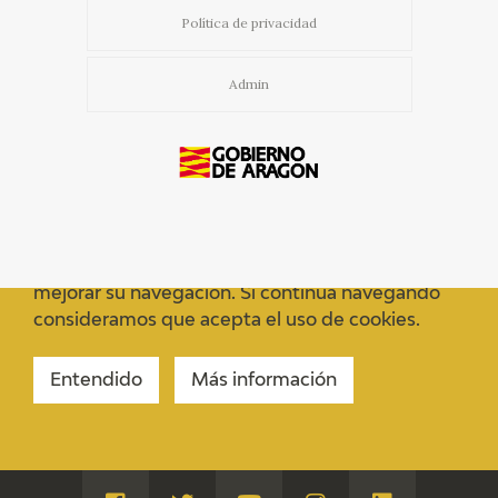
Política de privacidad
CATÁLOGO
Admin
GOYA EN EL MUNDO
GOYA EN ARAGÓN
PREMIO ARAGÓN GOYA
EDICIONES
Usamos cookies propias y de terceros para
mejorar su navegación. Si continua navegando
consideramos que acepta el uso de cookies.
PUBLICACIONES
Entendido
Más información
TIENDA
TIENDA ONLINE