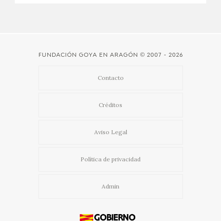
CATÁLOGO
GOYA EN EL MUNDO
FUNDACIÓN GOYA EN ARAGÓN
© 2007 - 2026
GOYA EN ARAGÓN
Contacto
PREMIO ARAGÓN GOYA
Créditos
EDICIONES
Aviso Legal
PUBLICACIONES
Política de privacidad
TIENDA
Admin
TIENDA ONLINE