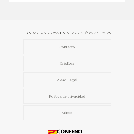
CATÁLOGO
GOYA EN EL MUNDO
FUNDACIÓN GOYA EN ARAGÓN
© 2007 - 2026
GOYA EN ARAGÓN
Contacto
PREMIO ARAGÓN GOYA
Créditos
EDICIONES
Aviso Legal
PUBLICACIONES
Política de privacidad
TIENDA
Admin
TIENDA ONLINE