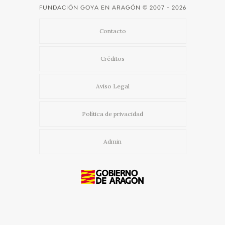
FUNDACIÓN GOYA EN ARAGÓN
© 2007 - 2026
CATÁLOGO
Contacto
GOYA EN EL MUNDO
Créditos
GOYA EN ARAGÓN
Aviso Legal
PREMIO ARAGÓN GOYA
Política de privacidad
EDICIONES
Admin
PUBLICACIONES
TIENDA
TIENDA ONLINE
Usamos cookies propias y de terceros para