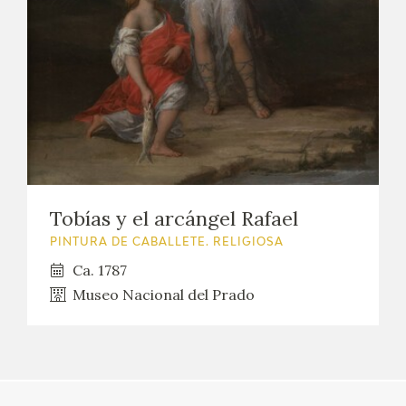
EXPOSICIONES
ACTIVIDADES
ACTUALIDAD
SALA DE PRENSA
BLOG CUADERNO ITALIANO
Tobías y el arcángel Rafael
PINTURA DE CABALLETE. RELIGIOSA
FRANCISCO DE GOYA
Ca. 1787
Museo Nacional del Prado
BIOGRAFÍA
CRONOLOGÍA
EL VIAJE DE GOYA