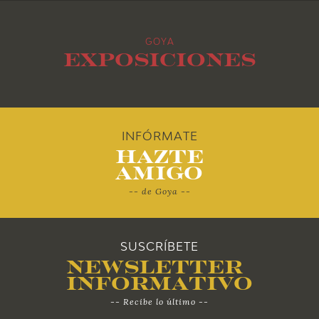
2013
GOYA
2012
Exposiciones
2011
2010
INFÓRMATE
Hazte
Amigo
-- de Goya --
SUSCRÍBETE
Newsletter
Informativo
-- Recibe lo último --