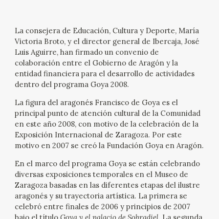
EXPOSICIONES
ACTIVIDADES
La consejera de Educación, Cultura y Deporte, María
Victoria Broto, y el director general de Ibercaja, José
Luis Aguirre, han firmado un convenio de
ACTUALIDAD
colaboración entre el Gobierno de Aragón y la
entidad financiera para el desarrollo de actividades
SALA DE PRENSA
dentro del programa Goya 2008.
La figura del aragonés Francisco de Goya es el
BLOG CUADERNO ITALIANO
principal punto de atención cultural de la Comunidad
en este año 2008, con motivo de la celebración de la
Exposición Internacional de Zaragoza. Por este
FRANCISCO DE GOYA
motivo en 2007 se creó la Fundación Goya en Aragón.
BIOGRAFÍA
En el marco del programa Goya se están celebrando
diversas exposiciones temporales en el Museo de
Zaragoza basadas en las diferentes etapas del ilustre
CRONOLOGÍA
aragonés y su trayectoria artística. La primera se
celebró entre finales de 2006 y principios de 2007
EL VIAJE DE GOYA
bajo el título
Goya y el palacio de Sobradiel
. La segunda,