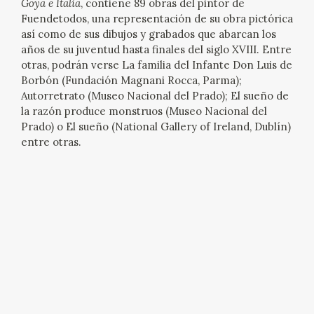
Goya e Italia
, contiene 89 obras del pintor de
EDUCA
Fuendetodos, una representación de su obra pictórica
así como de sus dibujos y grabados que abarcan los
CEDEA
años de su juventud hasta finales del siglo XVIII. Entre
otras, podrán verse La familia del Infante Don Luis de
Borbón (Fundación Magnani Rocca, Parma);
RECURSOS EDUCATIVOS
Autorretrato (Museo Nacional del Prado); El sueño de
la razón produce monstruos (Museo Nacional del
FICHAS ARASAAC
Prado) o El sueño (National Gallery of Ireland, Dublín)
entre otras.