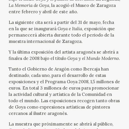
La Memoria de Goya
, la acogió el Museo de Zaragoza
CATÁLOGO
entre febrero y abril de este año.
La siguiente cita será a partir del 31 de mayo, fecha
GOYA EN EL MUNDO
en la que se inaugurará
Goya e Italia
, exposición que
permanecerá abierta durante todo el periodo de la
GOYA EN ARAGÓN
muestra internacional de Zaragoza.
Y la última exposición del artista aragonés se abrirá a
PREMIO ARAGÓN GOYA
finales de 2008 bajo el título
Goya y el Mundo Moderno.
EDICIONES
Tanto el Gobierno de Aragón como Ibercaja han
destinado, cada uno, para el desarrollo de estas
exposiciones y el Programa Goya 2008, 1,5 millones de
PUBLICACIONES
euros. En total 3 millones de euros para promocionar
la actividad cultural y artística de la Comunidad en
TIENDA
todo el mundo. Las exposiciones recogen tanto obras
de Goya como expresiones artísticas de pintores
cercanos al ilustre aragonés.
TIENDA ONLINE
La muestra que próximamente se abrirá al público,