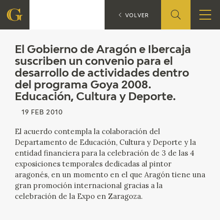
El Gobierno de Aragón e Iberc
VOLVER
FUNDACIÓN
El Gobierno de Aragón e Ibercaja
suscriben un convenio para el
desarrollo de actividades dentro
QUIENES SOMOS
del programa Goya 2008.
Educación, Cultura y Deporte.
CENTRO DE INVESTIGACIÓN Y DOCUMENTACIÓN
19 FEB 2010
ACCIÓN CORPORATIVA
El acuerdo contempla la colaboración del
Departamento de Educación, Cultura y Deporte y la
SEDE
entidad financiera para la celebración de 3 de las 4
exposiciones temporales dedicadas al pintor
CONTACTO
aragonés, en un momento en el que Aragón tiene una
gran promoción internacional gracias a la
celebración de la Expo en Zaragoza.
PROGRAMACIÓN