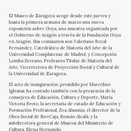
EXPOSICIONES
El Museo de Zaragoza acoge desde este jueves y
ACTIVIDADES
hasta la primera semana de marzo una nueva
exposición sobre Goya, una muestra organizada por
ACTUALIDAD
el Gobierno de Aragón a través de la Fundación Goya
en Aragón. Sus comisarios son Valeriano Bozal
Fernández, Catedrático de Historia del Arte de la
SALA DE PRENSA
Universidad Complutense de Madrid, y Concepción
Lomba Serrano, Profesora Titular de Historia del
BLOG CUADERNO ITALIANO
Arte, Vicerrectora de Proyección Social y Cultural de
la Universidad de Zaragoza.
FRANCISCO DE GOYA
El acto de inauguración, presidido por Marcelino
Iglesias, ha contado también con la presencia de la
BIOGRAFÍA
consejera de Educación, Cultura y Deporte, María
Victoria Broto, la secretaria de estado de Educación y
Formación Profesional, Eva Almunia, el director de la
CRONOLOGÍA
Obra Social de IberCaja, Román Alcalá, y la
subdirectora general de Museos del Ministerio de
EL VIAJE DE GOYA
Cultura, Elena Hernando.