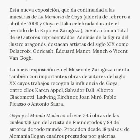
Esta nueva exposición, que da continuidad a las
CATÁLOGO
muestras de
La Memoria de Goya
(abierta de febrero a
abril de 2008 y Goya e Italia celebrada durante el
GOYA EN EL MUNDO
periodo de la Expo en Zaragoza), cuenta con un total
de 60 autores representados. Además de la figura del
GOYA EN ARAGÓN
ilustre aragonés, destacan artistas del siglo XIX como
Delacroix, Géricault, Édouard Manet, Munch o Vicent
PREMIO ARAGÓN GOYA
Van Gogh.
La nueva exposición en el Museo de Zaragoza cuenta
EDICIONES
también con importantes obras de autores del siglo
XX cuyos trabajos recogen la influencia de Goya,
entre ellos Karen Appel, Salvador Dalí, Alberto
PUBLICACIONES
Giacometti, Ludwing Kirchner, Joan Miró, Pablo
Picasso o Antonio Saura.
TIENDA
Goya y el Mundo Moderno
ofrece 345 obras de las
cuales 138 son del artista de Fuendetodos y 89 de
TIENDA ONLINE
autores de todo mundo. Proceden desde 18 países: de
Alemania llegan cuadros prestados por galerías,