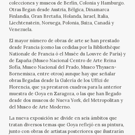
colecciones y museos de Berlín, Colonia y Hamburgo.
EDUCA
Otras llegan desde Austria, Bélgica, Dinamarca
Finlandia, Gran Bretaña, Holanda, Israel, Italia,
CEDEA
Liechtenstein, Noruega, Polonia, Suiza, Canadá y
Venezuela.
RECURSOS EDUCATIVOS
El mayor número de obras de arte se han prestado
desde Francia (como las cedidas por la Bibliothèque
FICHAS ARASAAC
Nationale de Francia ó el Musée du Louvre de París) y
de España (Museo Nacional Centro de Arte Reina
Sofía, Museo Nacional del Prado, Museo Thyssen-
Bornemisza, entre otros) aunque hay que señalar
obras llegadas desde la Galería de los Uffizi de
Florencia, que ya prestaron cuadros para la anterior
muestra de Goya en Zaragoza, o las que han llegado
desde dos museos de Nueva York, del Metropolitan y
del Museo de Arte Moderno.
La nueva exposición se divide en seis ámbitos que
tratan diversos temas que Goya reflejó en su pintura,
junto con obras de artistas posteriores que ilustrarán