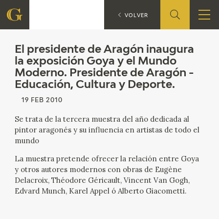
El presidente de Aragón inaug
VOLVER
FUNDACIÓN
El presidente de Aragón inaugura
la exposición Goya y el Mundo
Moderno. Presidente de Aragón -
QUIENES SOMOS
Educación, Cultura y Deporte.
CENTRO DE INVESTIGACIÓN Y DOCUMENTACIÓN
19 FEB 2010
Se trata de la tercera muestra del año dedicada al
ACCIÓN CORPORATIVA
pintor aragonés y su influencia en artistas de todo el
mundo
SEDE
La muestra pretende ofrecer la relación entre Goya
y otros autores modernos con obras de Eugène
CONTACTO
Delacroix, Théodore Géricault, Vincent Van Gogh,
Edvard Munch, Karel Appel ó Alberto Giacometti.
PROGRAMACIÓN