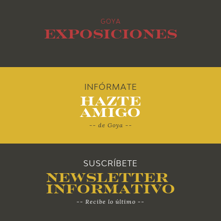
2013
GOYA
2012
Exposiciones
2011
2010
INFÓRMATE
Hazte
Amigo
-- de Goya --
SUSCRÍBETE
Newsletter
Informativo
-- Recibe lo último --