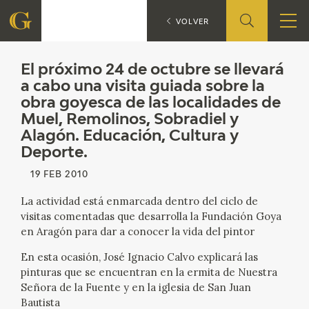
El próximo 24 de octubre se ll
VOLVER
FUNDACIÓN
El próximo 24 de octubre se llevará
a cabo una visita guiada sobre la
obra goyesca de las localidades de
QUIENES SOMOS
Muel, Remolinos, Sobradiel y
Alagón. Educación, Cultura y
CENTRO DE INVESTIGACIÓN Y DOCUMENTACIÓN
Deporte.
ACCIÓN CORPORATIVA
19 FEB 2010
La actividad está enmarcada dentro del ciclo de
SEDE
visitas comentadas que desarrolla la Fundación Goya
en Aragón para dar a conocer la vida del pintor
CONTACTO
En esta ocasión, José Ignacio Calvo explicará las
pinturas que se encuentran en la ermita de Nuestra
PROGRAMACIÓN
Señora de la Fuente y en la iglesia de San Juan
Bautista