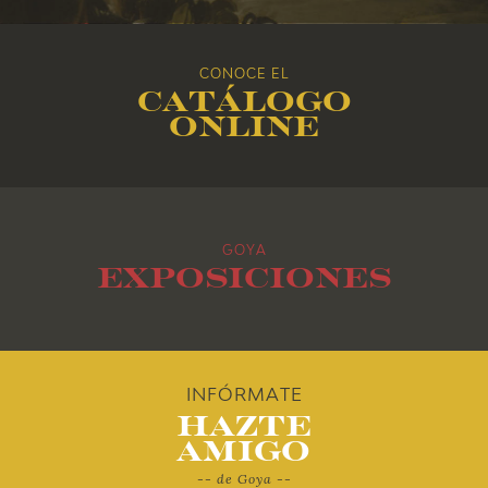
2016
CONOCE EL
Catálogo
2015
online
2014
2013
GOYA
2012
Exposiciones
2011
2010
INFÓRMATE
Hazte
Amigo
-- de Goya --