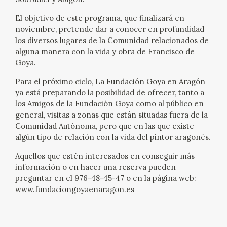
CATÁLOGO
El objetivo de este programa, que finalizará en
noviembre, pretende dar a conocer en profundidad
los diversos lugares de la Comunidad relacionados de
GOYA EN EL MUNDO
alguna manera con la vida y obra de Francisco de
Goya.
GOYA EN ARAGÓN
Para el próximo ciclo, La Fundación Goya en Aragón
ya está preparando la posibilidad de ofrecer, tanto a
PREMIO ARAGÓN GOYA
los Amigos de la Fundación Goya como al público en
general, visitas a zonas que están situadas fuera de la
EDICIONES
Comunidad Autónoma, pero que en las que existe
algún tipo de relación con la vida del pintor aragonés.
PUBLICACIONES
Aquellos que estén interesados en conseguir más
información o en hacer una reserva pueden
TIENDA
preguntar en el 976-48-45-47 o en la página web:
www.fundaciongoyaenaragon.es
TIENDA ONLINE