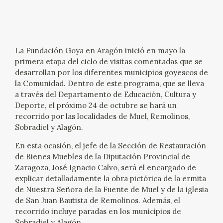
EXPOSICIONES
ACTIVIDADES
La Fundación Goya en Aragón inició en mayo la
ACTUALIDAD
primera etapa del ciclo de visitas comentadas que se
desarrollan por los diferentes municipios goyescos de
la Comunidad. Dentro de este programa, que se lleva
SALA DE PRENSA
a través del Departamento de Educación, Cultura y
Deporte, el próximo 24 de octubre se hará un
BLOG CUADERNO ITALIANO
recorrido por las localidades de Muel, Remolinos,
Sobradiel y Alagón.
FRANCISCO DE GOYA
En esta ocasión, el jefe de la Sección de Restauración
de Bienes Muebles de la Diputación Provincial de
BIOGRAFÍA
Zaragoza, José Ignacio Calvo, será el encargado de
explicar detalladamente la obra pictórica de la ermita
de Nuestra Señora de la Fuente de Muel y de la iglesia
CRONOLOGÍA
de San Juan Bautista de Remolinos. Además, el
recorrido incluye paradas en los municipios de
EL VIAJE DE GOYA
Sobradiel y Alagón.