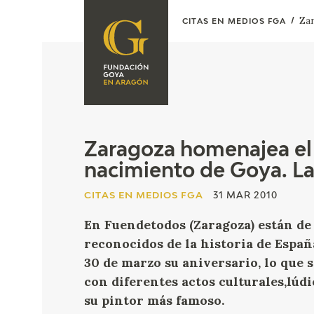
Zar
CITAS EN MEDIOS FGA
FUNDACIÓN
PROGRAMACIÓN
QUIENES SOMOS
EXPOSICIONES
CENTRO DE
INVESTIGACIÓN Y
ACTIVIDADES
Zaragoza homenajea el 
DOCUMENTACIÓN
nacimiento de Goya. L
ACCIÓN
CORPORATIVA
CITAS EN MEDIOS FGA
31 MAR 2010
SEDE
En Fuendetodos (Zaragoza) están de 
reconocidos de la historia de España
CONTACTO
30 de marzo su aniversario, lo que 
con diferentes actos culturales,lúdi
su pintor más famoso.