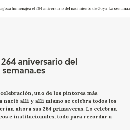
agoza homenajea el 264 aniversario del nacimiento de Goya. La semana.
ACTUALIDAD
FRANCISCO DE GOYA
EDICIONES
SALA DE
BIOGRAFÍA
PUBLICACIONE
PRENSA
BLOG CUADERNO
CRONOLOGÍA
ITALIANO
264 aniversario del
a semana.es
EL VIAJE DE GOYA
CATÁLOGO
celebración, uno de los pintores más
 nació allí y allí mismo se celebra todos los
GOYA EN EL MUNDO
serían ahora sus 264 primaveras. Lo celebran
cos e institucionales, todo para recordar a
GOYA EN ARAGÓN
PREMIO ARAGÓN