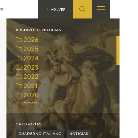
es
ES
VOLVER
TIENDA
EDUCA
EN
ARCHIVO DE NOTICIAS
2026
S
TIENDA ONLINE
CEDEA
2025
2024
RECURSOS
EDUCATIVOS
2023
2022
FICHAS ARASAAC
2021
2020
2019
2018
2017
CATEGORÍAS
2016
CUADERNO ITALIANO
NOTICIAS