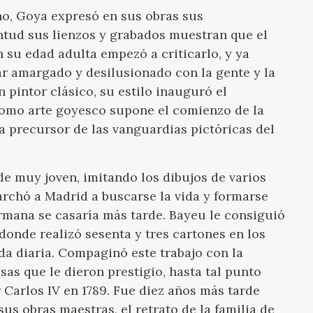
GOYA
o, Goya expresó en sus obras sus
ntud sus lienzos y grabados muestran que el
n su edad adulta empezó a criticarlo, y ya
ar amargado y desilusionado con la gente y la
 pintor clásico, su estilo inauguró el
omo arte goyesco supone el comienzo de la
 precursor de las vanguardias pictóricas del
e muy joven, imitando los dibujos de varios
marchó a Madrid a buscarse la vida y formarse
rmana se casaría más tarde. Bayeu le consiguió
 donde realizó sesenta y tres cartones en los
ida diaria. Compaginó este trabajo con la
osas que le dieron prestigio, hasta tal punto
Carlos IV en 1789. Fue diez años más tarde
s obras maestras, el retrato de la familia de