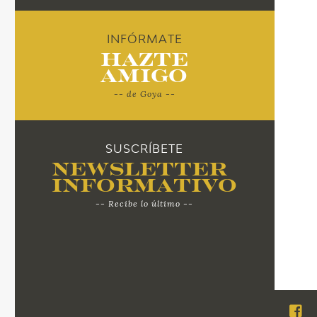
INFÓRMATE
Hazte
Amigo
-- de Goya --
SUSCRÍBETE
Newsletter
Informativo
-- Recibe lo último --