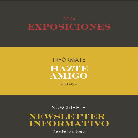
2013
GOYA
2012
Exposiciones
2011
2010
INFÓRMATE
Hazte
Amigo
-- de Goya --
SUSCRÍBETE
Newsletter
Informativo
-- Recibe lo último --