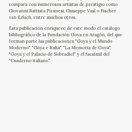
compara con numerosos artistas de prestigio como
CATÁLOGO
Giovanni Battista Piranesi, Giuseppe Vasi o Fischer
van Erlach, entre muchos otros.
GOYA EN EL MUNDO
Esta publicación enriquece de este modo el catálogo
bibliográfico de la Fundación Goya en Aragón, del que
GOYA EN ARAGÓN
forman parte las publicaciones "Goya y el Mundo
Moderno", "Goya e Italia", "La Memoria de Goya",
"Goya y el Palacio de Sobradiel" y el facsímil del
PREMIO ARAGÓN GOYA
"Cuaderno italiano".
EDICIONES
PUBLICACIONES
TIENDA
TIENDA ONLINE