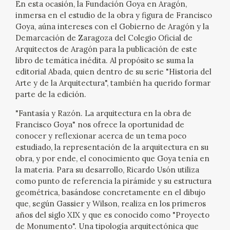
En esta ocasión, la Fundación Goya en Aragón,
EXPOSICIONES
inmersa en el estudio de la obra y figura de Francisco
Goya, aúna intereses con el Gobierno de Aragón y la
ACTIVIDADES
Demarcación de Zaragoza del Colegio Oficial de
Arquitectos de Aragón para la publicación de este
ACTUALIDAD
libro de temática inédita. Al propósito se suma la
editorial Abada, quien dentro de su serie "Historia del
Arte y de la Arquitectura", también ha querido formar
SALA DE PRENSA
parte de la edición.
"Fantasía y Razón. La arquitectura en la obra de
BLOG CUADERNO ITALIANO
Francisco Goya" nos ofrece la oportunidad de
conocer y reflexionar acerca de un tema poco
FRANCISCO DE GOYA
estudiado, la representación de la arquitectura en su
obra, y por ende, el conocimiento que Goya tenía en
la materia. Para su desarrollo, Ricardo Usón utiliza
BIOGRAFÍA
como punto de referencia la pirámide y su estructura
geométrica, basándose concretamente en el dibujo
CRONOLOGÍA
que, según Gassier y Wilson, realiza en los primeros
años del siglo XIX y que es conocido como "Proyecto
EL VIAJE DE GOYA
de Monumento". Una tipología arquitectónica que