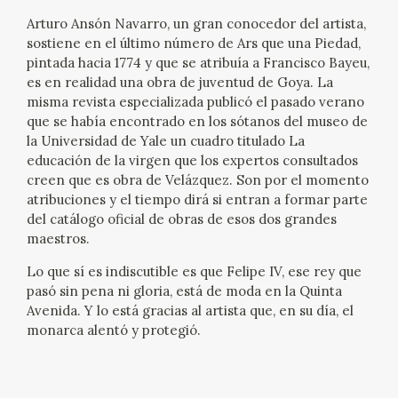
Arturo Ansón Navarro, un gran conocedor del artista,
CATÁLOGO
sostiene en el último número de Ars que una Piedad,
pintada hacia 1774 y que se atribuía a Francisco Bayeu,
GOYA EN EL MUNDO
es en realidad una obra de juventud de Goya. La
misma revista especializada publicó el pasado verano
GOYA EN ARAGÓN
que se había encontrado en los sótanos del museo de
la Universidad de Yale un cuadro titulado La
educación de la virgen que los expertos consultados
PREMIO ARAGÓN GOYA
creen que es obra de Velázquez. Son por el momento
atribuciones y el tiempo dirá si entran a formar parte
EDICIONES
del catálogo oficial de obras de esos dos grandes
maestros.
PUBLICACIONES
Lo que sí es indiscutible es que Felipe IV, ese rey que
pasó sin pena ni gloria, está de moda en la Quinta
TIENDA
Avenida. Y lo está gracias al artista que, en su día, el
monarca alentó y protegió.
TIENDA ONLINE