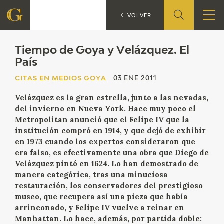
T
CITAS EN MEDIOS GOYA
VOLVER
FUNDACIÓN
Tiempo de Goya y Velázquez. El
País
QUIENES SOMOS
CITAS EN MEDIOS GOYA
03 ENE 2011
Velázquez es la gran estrella, junto a las nevadas,
CENTRO DE INVESTIGACIÓN Y DOCUMENTACIÓN
del invierno en Nueva York. Hace muy poco el
Metropolitan anunció que el Felipe IV que la
ACCIÓN CORPORATIVA
institución compró en 1914, y que dejó de exhibir
en 1973 cuando los expertos consideraron que
SEDE
era falso, es efectivamente una obra que Diego de
Velázquez pintó en 1624. Lo han demostrado de
manera categórica, tras una minuciosa
CONTACTO
restauración, los conservadores del prestigioso
museo, que recupera así una pieza que había
PROGRAMACIÓN
arrinconado, y Felipe IV vuelve a reinar en
Manhattan. Lo hace, además, por partida doble: