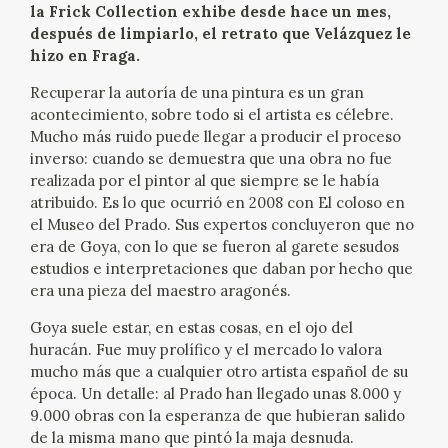
la Frick Collection exhibe desde hace un mes,
EXPOSICIONES
después de limpiarlo, el retrato que Velázquez le
hizo en Fraga.
ACTIVIDADES
Recuperar la autoría de una pintura es un gran
acontecimiento, sobre todo si el artista es célebre.
ACTUALIDAD
Mucho más ruido puede llegar a producir el proceso
inverso: cuando se demuestra que una obra no fue
SALA DE PRENSA
realizada por el pintor al que siempre se le había
atribuido. Es lo que ocurrió en 2008 con El coloso en
BLOG CUADERNO ITALIANO
el Museo del Prado. Sus expertos concluyeron que no
era de Goya, con lo que se fueron al garete sesudos
estudios e interpretaciones que daban por hecho que
FRANCISCO DE GOYA
era una pieza del maestro aragonés.
Goya suele estar, en estas cosas, en el ojo del
BIOGRAFÍA
huracán. Fue muy prolífico y el mercado lo valora
mucho más que a cualquier otro artista español de su
CRONOLOGÍA
época. Un detalle: al Prado han llegado unas 8.000 y
9.000 obras con la esperanza de que hubieran salido
EL VIAJE DE GOYA
de la misma mano que pintó la maja desnuda.