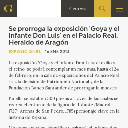
Se prorroga
EXPOSICIONES
VOLVER
FUNDACIÓN
Se prorroga la exposición 'Goya y el
Infante Don Luis' en el Palacio Real.
Heraldo de Aragón
QUIENES SOMOS
EXPOSICIONES
16 ENE 2013
CENTRO DE INVESTIGACIÓN Y DOCUMENTACIÓN
La exposición 'Goya y el Infante Don Luis: el exilio y
el reino' se podrá contemplar un mes más, hasta el 24
ACCIÓN CORPORATIVA
de febrero, en la sala de exposiciones del Palacio Real
tras la decisión de Patrimonio Nacional y de la
SEDE
Fundación Banco Santander de prorrogar la muestra.
En ella se exhiben 300 piezas a través de las cuales se
CONTACTO
recrea el entorno de la figura del Infante (Madrid,
1727- Arenas de San Pedro, 1785) personaje clave en la
PROGRAMACIÓN
historia de España.
Mecenas artístico, científico y cultural, el infante don