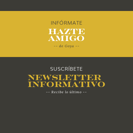
2011
2010
INFÓRMATE
Hazte
Amigo
-- de Goya --
SUSCRÍBETE
Newsletter
Informativo
-- Recibe lo último --