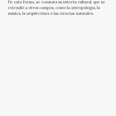
De esta forma, se constata su interés cultural, que se
extendió a otros campos, como la antropología, la
CATÁLOGO
música, la arquitectura o las ciencias naturales.
GOYA EN EL MUNDO
GOYA EN ARAGÓN
PREMIO ARAGÓN GOYA
EDICIONES
PUBLICACIONES
TIENDA
TIENDA ONLINE