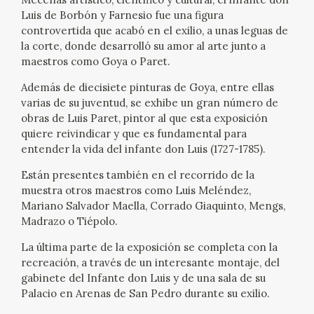
EXPOSICIONES
Luis de Borbón y Farnesio fue una figura
controvertida que acabó en el exilio, a unas leguas de
ACTIVIDADES
la corte, donde desarrolló su amor al arte junto a
maestros como Goya o Paret.
ACTUALIDAD
Además de diecisiete pinturas de Goya, entre ellas
varias de su juventud, se exhibe un gran número de
obras de Luis Paret, pintor al que esta exposición
SALA DE PRENSA
quiere reivindicar y que es fundamental para
entender la vida del infante don Luis (1727-1785).
BLOG CUADERNO ITALIANO
Están presentes también en el recorrido de la
muestra otros maestros como Luis Meléndez,
FRANCISCO DE GOYA
Mariano Salvador Maella, Corrado Giaquinto, Mengs,
Madrazo o Tiépolo.
BIOGRAFÍA
La última parte de la exposición se completa con la
recreación, a través de un interesante montaje, del
CRONOLOGÍA
gabinete del Infante don Luis y de una sala de su
Palacio en Arenas de San Pedro durante su exilio.
EL VIAJE DE GOYA