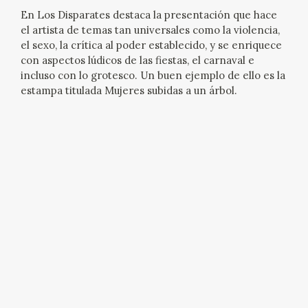
En Los Disparates destaca la presentación que hace
CATÁLOGO
el artista de temas tan universales como la violencia,
el sexo, la crítica al poder establecido, y se enriquece
GOYA EN EL MUNDO
con aspectos lúdicos de las fiestas, el carnaval e
incluso con lo grotesco. Un buen ejemplo de ello es la
estampa titulada Mujeres subidas a un árbol.
GOYA EN ARAGÓN
PREMIO ARAGÓN GOYA
EDICIONES
PUBLICACIONES
TIENDA
TIENDA ONLINE