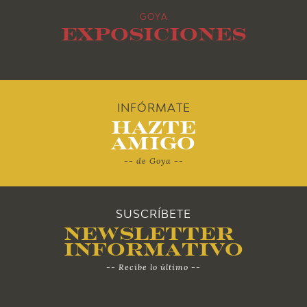
GOYA
2012
Exposiciones
2011
2010
INFÓRMATE
Hazte
Amigo
-- de Goya --
SUSCRÍBETE
Newsletter
Informativo
-- Recibe lo último --