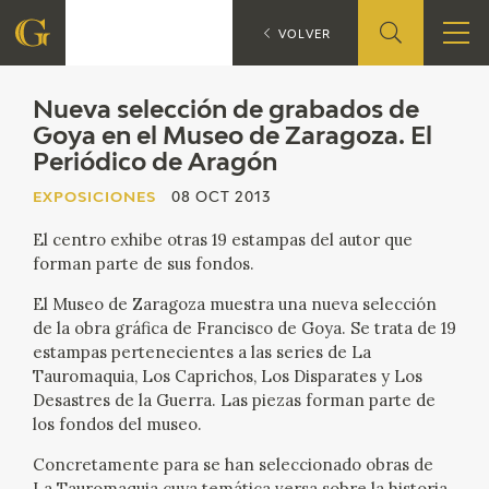
Nueva sele
EXPOSICIONES
VOLVER
FUNDACIÓN
Nueva selección de grabados de
Goya en el Museo de Zaragoza. El
Periódico de Aragón
QUIENES SOMOS
EXPOSICIONES
08 OCT 2013
CENTRO DE INVESTIGACIÓN Y DOCUMENTACIÓN
El centro exhibe otras 19 estampas del autor que
forman parte de sus fondos.
ACCIÓN CORPORATIVA
El Museo de Zaragoza muestra una nueva selección
SEDE
de la obra gráfica de Francisco de Goya. Se trata de 19
estampas pertenecientes a las series de La
Tauromaquia, Los Caprichos, Los Disparates y Los
CONTACTO
Desastres de la Guerra. Las piezas forman parte de
los fondos del museo.
PROGRAMACIÓN
Concretamente para se han seleccionado obras de
La Tauromaquia cuya temática versa sobre la historia