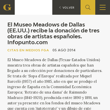
El 
CITAS EN MEDIOS FGA
VOLVER
FUNDACIÓN
El Museo Meadows de Dallas
(EE.UU.) recibe la donación de tres
obras de artistas españoles.
QUIENES SOMOS
Infopunto.com
CENTRO DE INVESTIGACIÓN Y DOCUMENTACIÓN
CITAS EN MEDIOS FGA
05 AGO 2014
El Museo Meadows de Dallas (Texas-Estados Unidos)
ACCIÓN CORPORATIVA
muestra tres obras de artistas españoles que han
llegado a su colección por donaciones de particulares.
SEDE
Se trata de ‘Sopa d´Europa' realizada por Miquel
Barceló (1957) el año 1985, año en que se produjo el
CONTACTO
ingreso de España en la Comunidad Económica
Europea; ‘Retrato de una dama' de Raimundo
Madrazo (1841-1920), producida entre 1890 y 1891, un
PROGRAMACIÓN
autor ya presente en los fondos del museo Meadows
que cuenta con ‘Autoterrato' y un dibujo de este