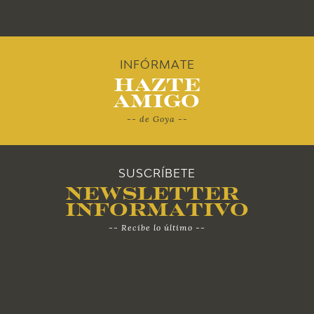
2011
2010
INFÓRMATE
Hazte
Amigo
-- de Goya --
SUSCRÍBETE
Newsletter
Informativo
-- Recibe lo último --