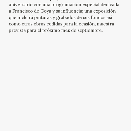
aniversario con una programación especial dedicada
CATÁLOGO
a Francisco de Goya y su influencia; una exposición
que incluirá pinturas y grabados de sus fondos así
como otras obras cedidas para la ocasión, muestra
GOYA EN EL MUNDO
prevista para el próximo mes de septiembre.
GOYA EN ARAGÓN
PREMIO ARAGÓN GOYA
EDICIONES
PUBLICACIONES
TIENDA
TIENDA ONLINE