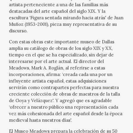
EXPOSICIONES
artista perteneciente a una de las familias más
destacadas del arte español del siglo XIX. Y la
escultura ‘Figura sentada mirando hacia atrás' de Juan
ACTIVIDADES
Muñoz (1953-2001), pieza muy representativa de su
discurso.
ACTUALIDAD
Con estas obras este importante museo de Dallas
amplia su catálogo de obras de los siglo XIX y XX,
SALA DE PRENSA
tiempo en el que se ha especializado, sin dejar de
interesarse por el arte actual. El director del
BLOG CUADERNO ITALIANO
Meadows, Mark A. Roglán, al referirse a estas
incorporaciones, afirma: ‘creada cada una por un
influyente artista español, estas adquisiciones
FRANCISCO DE GOYA
servirán como contrapartes perfectas para nuestra
creciente colección de obras de maestros de la talla
BIOGRAFÍA
de Goya y Velázquez'. Y agregó que es agradable
‘ofrecer a nuestro público una representación cada
CRONOLOGÍA
vez más cohesionada del arte español desde la época
medieval hasta nuestros días'.
EL VIAJE DE GOYA
El Museo Meadows prepara la celebración de su 50