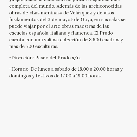
EXPOSICIONES
completa del mundo. Además de las archiconocidas
obras de «Las meninas» de Velázquez y de «Los
ACTIVIDADES
fusilamientos del 3 de mayo» de Goya, en sus salas se
puede viajar por el arte obras maestras de las
escuelas española, italiana y flamenca. El Prado
ACTUALIDAD
cuenta con una valiosa colección de 8.600 cuadros y
más de 700 esculturas.
SALA DE PRENSA
-Dirección: Paseo del Prado s/n.
BLOG CUADERNO ITALIANO
-Horario: De lunes a sábado de 18.00 a 20.00 horas y
domingos y festivos de 17.00 a 19.00 horas.
FRANCISCO DE GOYA
BIOGRAFÍA
CRONOLOGÍA
EL VIAJE DE GOYA