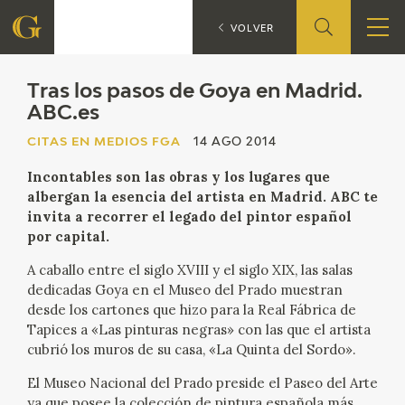
Tra
CITAS EN MEDIOS FGA
VOLVER
FUNDACIÓN
Tras los pasos de Goya en Madrid.
ABC.es
QUIENES SOMOS
CITAS EN MEDIOS FGA
14 AGO 2014
Incontables son las obras y los lugares que
CENTRO DE INVESTIGACIÓN Y DOCUMENTACIÓN
albergan la esencia del artista en Madrid. ABC te
invita a recorrer el legado del pintor español
ACCIÓN CORPORATIVA
por capital.
A caballo entre el siglo XVIII y el siglo XIX, las salas
SEDE
dedicadas Goya en el Museo del Prado muestran
desde los cartones que hizo para la Real Fábrica de
CONTACTO
Tapices a «Las pinturas negras» con las que el artista
cubrió los muros de su casa, «La Quinta del Sordo».
PROGRAMACIÓN
El Museo Nacional del Prado preside el Paseo del Arte
ya que posee la colección de pintura española más