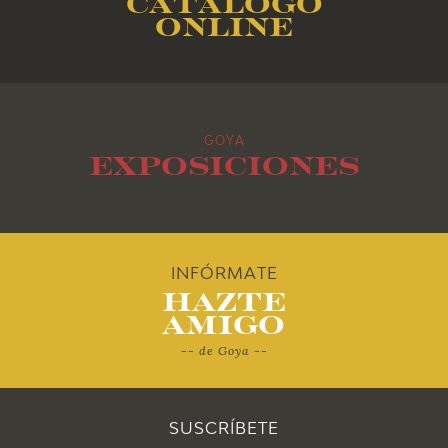
Catálogo
2015
online
2014
2013
GOYA
2012
Exposiciones
2011
2010
INFÓRMATE
Hazte
Amigo
-- de Goya --
SUSCRÍBETE