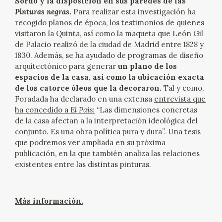
Sordo y la disposición en sus paredes de las
Pinturas negras
.
Para realizar esta investigación ha
CATÁLOGO
recogido planos de época, los testimonios de quienes
visitaron la Quinta, así como la maqueta que León Gil
GOYA EN EL MUNDO
de Palacio realizó de la ciudad de Madrid entre 1828 y
1830. Además, se ha ayudado de programas de diseño
arquitectónico para generar
un plano de los
GOYA EN ARAGÓN
espacios de la casa, así como la ubicación exacta
de los catorce óleos que la decoraron.
Tal y como,
PREMIO ARAGÓN GOYA
Foradada ha declarado en una extensa
entrevista que
ha concedido a
El País:
“Las dimensiones concretas
EDICIONES
de la casa afectan a la interpretación ideológica del
conjunto. Es una obra política pura y dura”. Una tesis
que podremos ver ampliada en su próxima
PUBLICACIONES
publicación, en la que también analiza las relaciones
existentes entre las distintas pinturas.
TIENDA
TIENDA ONLINE
Más información.