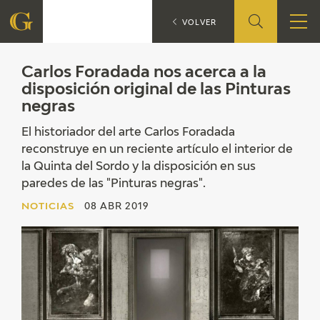
Carlos Foradada 
NOTICIAS
VOLVER
FUNDACIÓN
Carlos Foradada nos acerca a la
disposición original de las Pinturas
negras
QUIENES SOMOS
El historiador del arte Carlos Foradada
CENTRO DE INVESTIGACIÓN Y DOCUMENTACIÓN
reconstruye en un reciente artículo el interior de
la Quinta del Sordo y la disposición en sus
ACCIÓN CORPORATIVA
paredes de las "Pinturas negras".
NOTICIAS
08 ABR 2019
SEDE
CONTACTO
PROGRAMACIÓN