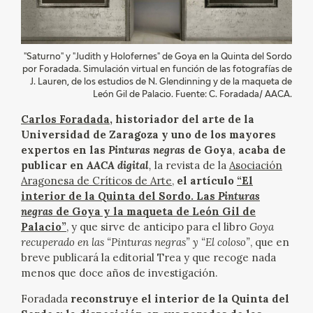
EXPOSICIONES
ACTIVIDADES
"Saturno" y "Judith y Holofernes" de Goya en la Quinta del Sordo
por Foradada. Simulación virtual en función de las fotografías de
ACTUALIDAD
J. Lauren, de los estudios de N. Glendinning y de la maqueta de
León Gil de Palacio. Fuente: C. Foradada/ AACA.
Carlos Foradada
, historiador del arte de la
SALA DE PRENSA
Universidad de Zaragoza y uno de los mayores
expertos en las
Pinturas negras
de Goya
,
acaba de
BLOG CUADERNO ITALIANO
publicar en
AACA digital
,
la revista de la
Asociación
Aragonesa de Críticos de Arte
,
el artículo
“El
FRANCISCO DE GOYA
interior de la Quinta del Sordo. Las
Pinturas
negras
de Goya y la maqueta de León Gil de
Palacio”
, y que sirve de anticipo para el libro
Goya
BIOGRAFÍA
recuperado en las “Pinturas negras” y “El coloso”
, que en
breve publicará la editorial Trea y que recoge nada
CRONOLOGÍA
menos que doce años de investigación.
Foradada
reconstruye el interior de la Quinta del
EL VIAJE DE GOYA