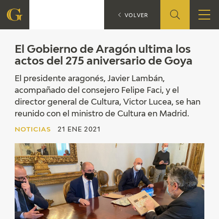
El Gobierno de A
NOTICIAS
VOLVER
FUNDACIÓN
El Gobierno de Aragón ultima los
actos del 275 aniversario de Goya
QUIENES SOMOS
El presidente aragonés, Javier Lambán,
acompañado del consejero Felipe Faci, y el
CENTRO DE INVESTIGACIÓN Y DOCUMENTACIÓN
director general de Cultura, Victor Lucea, se han
reunido con el ministro de Cultura en Madrid.
ACCIÓN CORPORATIVA
NOTICIAS
21 ENE 2021
SEDE
CONTACTO
PROGRAMACIÓN