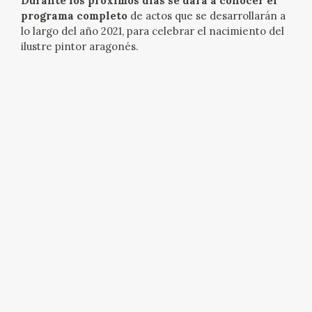
Durante los próximos días se dará a conocer el
programa completo
de actos que se desarrollarán a
CATÁLOGO
lo largo del año 2021, para celebrar el nacimiento del
ilustre pintor aragonés.
GOYA EN EL MUNDO
GOYA EN ARAGÓN
PREMIO ARAGÓN GOYA
EDICIONES
PUBLICACIONES
TIENDA
TIENDA ONLINE