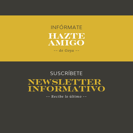
2011
2010
INFÓRMATE
Hazte
Amigo
-- de Goya --
SUSCRÍBETE
Newsletter
Informativo
-- Recibe lo último --