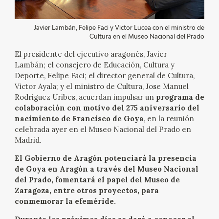
EXPOSICIONES
Javier Lambán, Felipe Faci y Victor Lucea con el ministro de
ACTIVIDADES
Cultura en el Museo Nacional del Prado
El presidente del ejecutivo aragonés, Javier
ACTUALIDAD
Lambán; el consejero de Educación, Cultura y
Deporte, Felipe Faci; el director general de Cultura,
SALA DE PRENSA
Victor Ayala; y el ministro de Cultura, Jose Manuel
Rodriguez Uribes, acuerdan impulsar un
programa de
colaboración con motivo del 275 aniversario del
BLOG CUADERNO ITALIANO
nacimiento de Francisco de Goya
, en la reunión
celebrada ayer en el Museo Nacional del Prado en
FRANCISCO DE GOYA
Madrid.
El Gobierno de Aragón potenciará la presencia
BIOGRAFÍA
de Goya en Aragón a través del Museo Nacional
del Prado, fomentará el papel del Museo de
CRONOLOGÍA
Zaragoza, entre otros proyectos, para
conmemorar la efeméride.
EL VIAJE DE GOYA