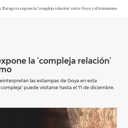
 Zaragoza expone la 'compleja relación' entre Goya y el feminismo
ACTUALIDAD
FRANCISCO DE GOYA
EDICIONES
SALA DE
BIOGRAFÍA
PUBLICACIONE
PRENSA
BLOG CUADERNO
CRONOLOGÍA
ITALIANO
xpone la 'compleja relación'
smo
EL VIAJE DE GOYA
reinterpretan las estampas de Goya en esta
CATÁLOGO
compleja’ puede visitarse hasta el 11 de diciembre.
GOYA EN EL MUNDO
GOYA EN ARAGÓN
PREMIO ARAGÓN