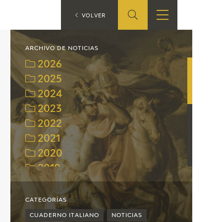
ES
VOLVER
TIENDA
EDUCA
EN
ARCHIVO DE NOTICIAS
2026
S
TIENDA ONLINE
CEDEA
2025
2024
RECURSOS
EDUCATIVOS
2023
2022
FICHAS ARASAAC
2021
2020
2019
2018
2017
CATEGORÍAS
2016
CUADERNO ITALIANO
NOTICIAS