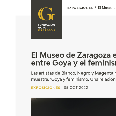
El Museo de
EXPOSICIONES
FUNDACIÓN
PROGRAMACIÓN
QUIENES SOMOS
EXPOSICIONES
CENTRO DE
INVESTIGACIÓN Y
ACTIVIDADES
El Museo de Zaragoza e
DOCUMENTACIÓN
entre Goya y el femini
ACCIÓN
CORPORATIVA
Las artistas de Blanco, Negro y Magenta 
SEDE
muestra. ‘Goya y feminismo. Una relación 
EXPOSICIONES
05 OCT 2022
CONTACTO