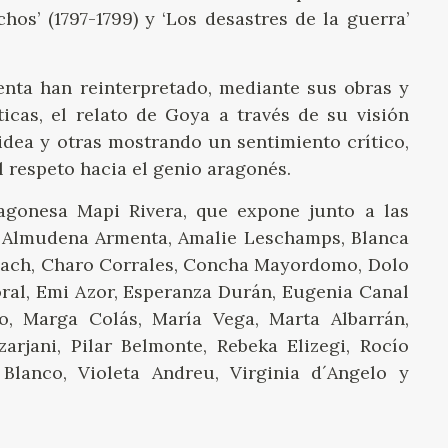
hos’ (1797-1799) y ‘Los desastres de la guerra’
enta han reinterpretado, mediante sus obras y
sticas, el relato de Goya a través de su visión
idea y otras mostrando un sentimiento crítico,
 respeto hacia el genio aragonés.
ragonesa Mapi Rivera, que expone junto a las
: Almudena Armenta, Amalie Leschamps, Blanca
bach, Charo Corrales, Concha Mayordomo, Dolo
ral, Emi Azor, Esperanza Durán, Eugenia Canal
ro, Marga Colás, María Vega, Marta Albarrán,
rjani, Pilar Belmonte, Rebeka Elizegi, Rocío
 Blanco, Violeta Andreu, Virginia d´Angelo y