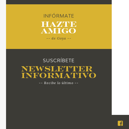
INFÓRMATE
Hazte
Amigo
-- de Goya --
SUSCRÍBETE
Newsletter
Informativo
-- Recibe lo último --
Visi