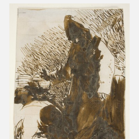
CATÁLOGO
GOYA EN EL MUNDO
GOYA EN ARAGÓN
PREMIO ARAGÓN GOYA
EDICIONES
PUBLICACIONES
TIENDA
TIENDA ONLINE