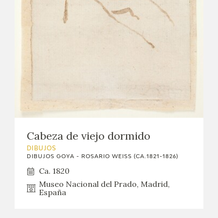
EXPOSICIONES
ACTIVIDADES
ACTUALIDAD
SALA DE PRENSA
BLOG CUADERNO ITALIANO
Cabeza de viejo dormido
FRANCISCO DE GOYA
DIBUJOS
DIBUJOS GOYA - ROSARIO WEISS (CA.1821-1826)
BIOGRAFÍA
Ca. 1820
Museo Nacional del Prado, Madrid,
CRONOLOGÍA
España
EL VIAJE DE GOYA