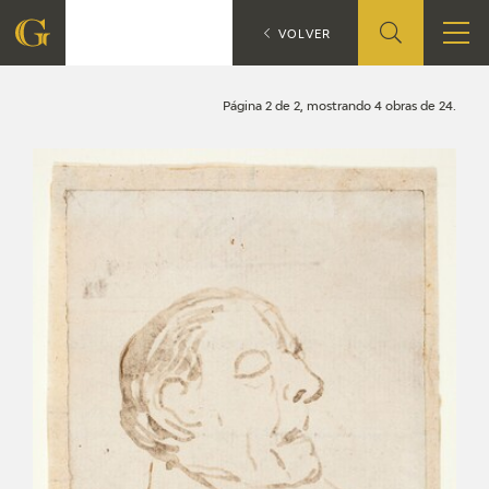
Búsqueda
CATÁLOGO
VOLVER
FUNDACIÓN
Página 2 de 2, mostrando 4 obras de 24.
QUIENES SOMOS
CENTRO DE INVESTIGACIÓN Y DOCUMENTACIÓN
ACCIÓN CORPORATIVA
SEDE
CONTACTO
PROGRAMACIÓN