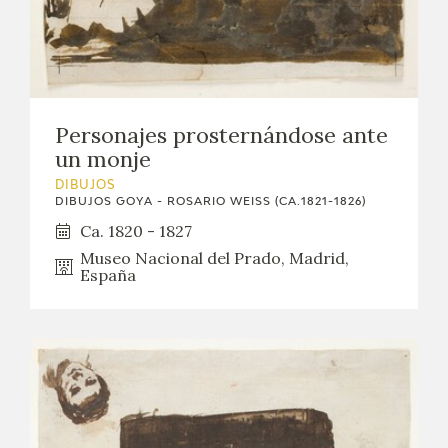
EDUCA
CEDEA
RECURSOS EDUCATIVOS
Personajes prosternándose ante
un monje
FICHAS ARASAAC
DIBUJOS
DIBUJOS GOYA - ROSARIO WEISS (CA.1821-1826)
Ca. 1820 - 1827
Museo Nacional del Prado, Madrid,
España