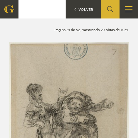
Search
CATÁLOGO
VOLVER
FOUNDATION
Página 51 de 52, mostrando 20 obras de 1031.
QUIENES SOMOS
CIDG
CORPORATE ACTION
SEDE
CONTACT