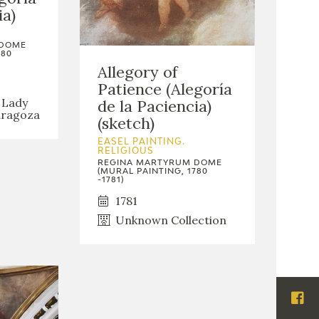
ia)
 DOME
780
Allegory of
Patience (Alegoría
r Lady
de la Paciencia)
Zaragoza
(sketch)
EASEL PAINTING.
RELIGIOUS
REGINA MARTYRUM DOME
(MURAL PAINTING, 1780
-1781)
1781
Unknown Collection
Visi