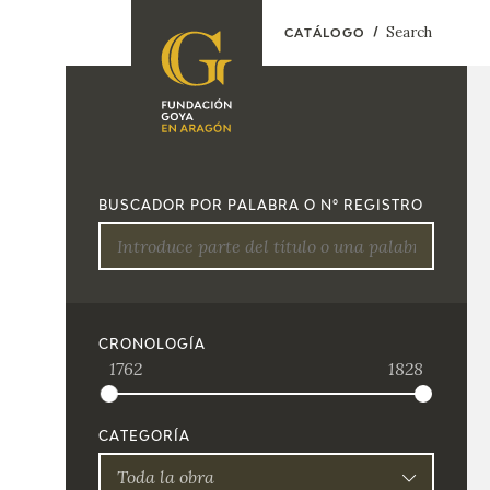
Search
CATÁLOGO
FOUNDATION
A
QUIENES
EXPOSICIONES
SOMOS
BUSCADOR POR PALABRA O Nº REGISTRO
CIDG
ACTIVIDADES
CORPORATE
ACTION
SEDE
CRONOLOGÍA
1762
1828
CONTACT
CATEGORÍA
Toda la obra