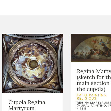
CTUALIDAD
FRANCISCO DE GOYA
EDICIONES
PUBLICACIONES
EL VIAJE DE GOYA
Regina Mart
CATÁLOGO
(sketch for t
main section 
the cupola)
EASEL PAINTING.
RELIGIOUS
Cupola Regina
REGINA MARTYRUM
(MURAL PAINTING, 1
Martyrum
-1781)
PREMIO ARAGÓN