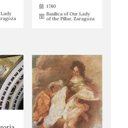
1780
r Lady
Basilica of Our Lady
Zaragoza
of the Pillar, Zaragoza
goría