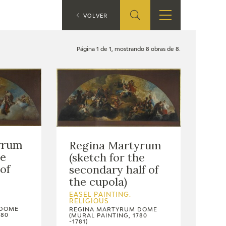
ES
VOLVER
SHOP
EDUCA
EN
Página 1 de 1, mostrando 8 obras de 8.
ONLINE SHOP
RECURSOS
EDUCATIVOS
ARASAAC
yrum
Regina Martyrum
he
(sketch for the
of
secondary half of
the cupola)
EASEL PAINTING.
RELIGIOUS
 DOME
REGINA MARTYRUM DOME
780
(MURAL PAINTING, 1780
-1781)