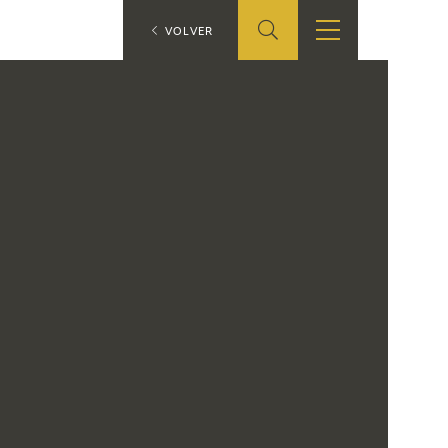
ES
VOLVER
SHOP
EDUCA
EN
ONLINE SHOP
RECURSOS
EDUCATIVOS
ARASAAC