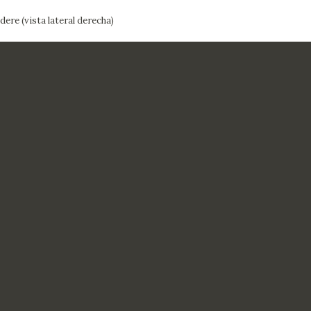
dere (vista lateral derecha)
CTUALIDAD
FRANCISCO DE GOYA
EDICIONES
PUBLICACIONES
EL VIAJE DE GOYA
CATÁLOGO
PREMIO ARAGÓN