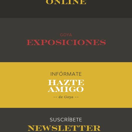
online
2016
2015
GOYA
2014
Exposiciones
2013
2012
INFÓRMATE
Hazte
2011
Amigo
-- de Goya --
2010
SUSCRÍBETE
Newsletter