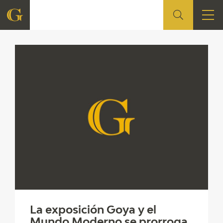
FOUNDATION
QUIENES SOMOS
CIDG
CORPORATE ACTION
SEDE
CONTACT
La exposición Goya y el
Mundo Moderno se prorroga