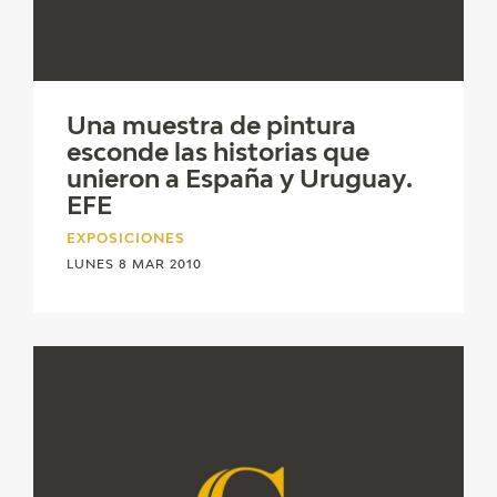
EDUCA
CEDEA
Una muestra de pintura
RECURSOS EDUCATIVOS
esconde las historias que
unieron a España y Uruguay.
FICHAS ARASAAC
EFE
EXPOSICIONES
LUNES 8 MAR 2010