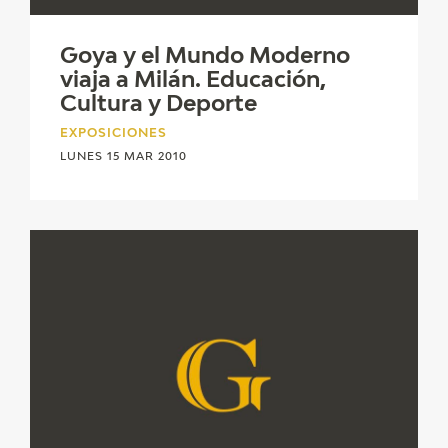
CATÁLOGO
Goya y el Mundo Moderno
viaja a Milán. Educación,
GOYA EN EL MUNDO
Cultura y Deporte
GOYA EN ARAGÓN
EXPOSICIONES
LUNES 15 MAR 2010
PREMIO ARAGÓN GOYA
EDICIONES
PUBLICACIONES
TIENDA
TIENDA ONLINE