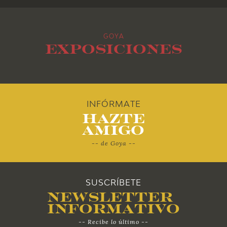
2013
GOYA
2012
Exposiciones
2011
2010
INFÓRMATE
Hazte
Amigo
-- de Goya --
SUSCRÍBETE
Newsletter
Informativo
-- Recibe lo último --