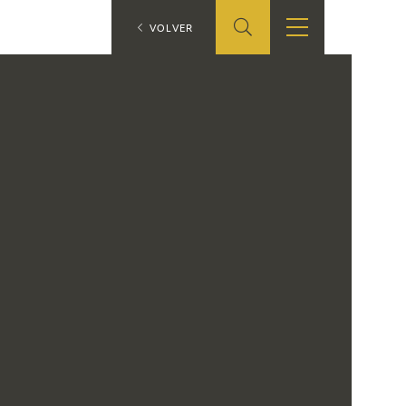
ES
VOLVER
TIENDA
EDUCA
EN
S
TIENDA ONLINE
CEDEA
RECURSOS
EDUCATIVOS
FICHAS ARASAAC