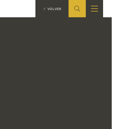
ES
VOLVER
TIENDA
EDUCA
EN
S
TIENDA ONLINE
CEDEA
RECURSOS
EDUCATIVOS
FICHAS ARASAAC