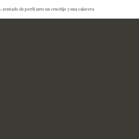
, sentado de perfil ante un crucifijo y una calavera
ACTUALIDAD
FRANCISCO DE GOYA
EDICIONES
SALA DE
BIOGRAFÍA
PUBLICACIONE
PRENSA
BLOG CUADERNO
CRONOLOGÍA
ITALIANO
EL VIAJE DE GOYA
CATÁLOGO
GOYA EN EL MUNDO
GOYA EN ARAGÓN
PREMIO ARAGÓN