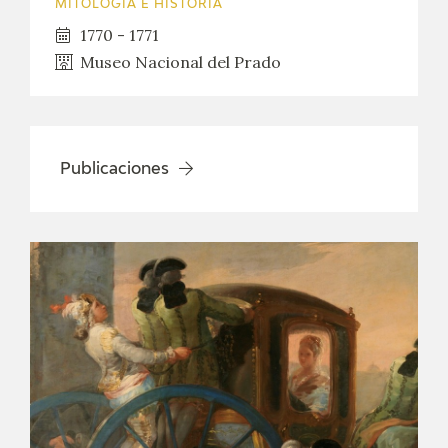
MITOLOGÍA E HISTORIA
1770 - 1771
CATÁLOGO
Museo Nacional del Prado
GOYA EN EL MUNDO
GOYA EN ARAGÓN
Publicaciones
PREMIO ARAGÓN GOYA
EDICIONES
PUBLICACIONES
TIENDA
TIENDA ONLINE