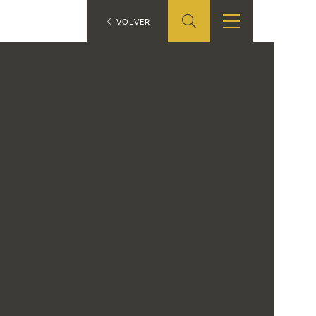
ES
VOLVER
TIENDA
EDUCA
EN
S
TIENDA ONLINE
CEDEA
RECURSOS
EDUCATIVOS
FICHAS ARASAAC