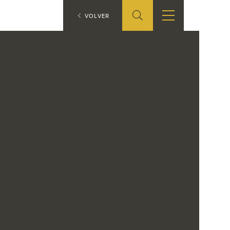
ES
VOLVER
TIENDA
EDUCA
EN
S
TIENDA ONLINE
CEDEA
RECURSOS
EDUCATIVOS
FICHAS ARASAAC