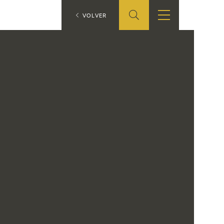
ES
VOLVER
TIENDA
EDUCA
EN
S
TIENDA ONLINE
CEDEA
RECURSOS
EDUCATIVOS
FICHAS ARASAAC